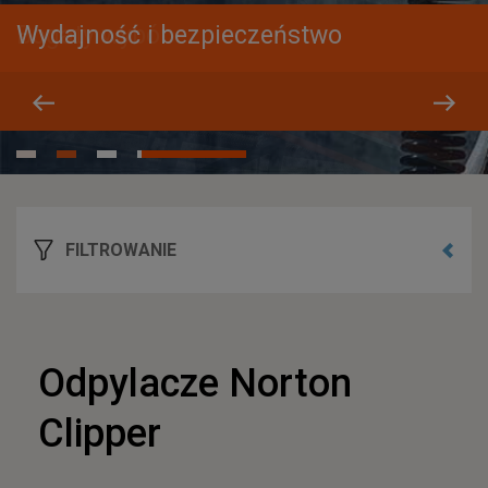
Wydajność i bezpieczeństwo
Bogaty wybór
FILTROWANIE
Odpylacze Norton
Clipper