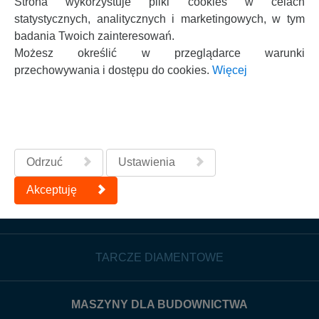
Strona wykorzystuje pliki cookies w celach
akustycznego
(A) m/s²
statystycznych, analitycznych i marketingowych, w tym
Waga
71 kg
badania Twoich zainteresowań.
Maks. głębokość cięcia
110mm
Możesz określić w przeglądarce warunki
przechowywania i dostępu do cookies.
Więcej
Maks. wysokość materiału
115mm
Odrzuć
Ustawienia
Akceptuję
NOWOŚCI
TARCZE DIAMENTOWE
MASZYNY DLA BUDOWNICTWA