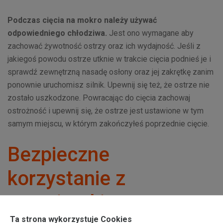
Podczas cięcia na mokro należy używać
odpowiedniego chłodziwa.
Jest ono wymagane aby
zachować żywotność ostrzy oraz ich wydajność. Jeśli z
jakiegoś powodu ostrze utknie w trakcie cięcia podnieś je i
sprawdź zewnętrzną nasadę osłony oraz jej zakrętkę zanim
ponownie uruchomisz silnik. Upewnij się też, że ostrze nie
zostało uszkodzone. Powracając do cięcia zachowaj
ostrożność i upewnij się, że ostrze jest ustawione w tym
samym miejscu, w którym zakończyłeś poprzednie cięcie.
Bezpieczne
korzystanie z
przecinarki
Ta strona wykorzystuje Cookies