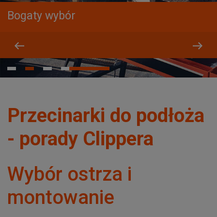
Bogaty wybór
Przecinarki do podłoża
- porady Clippera
Wybór ostrza i
montowanie