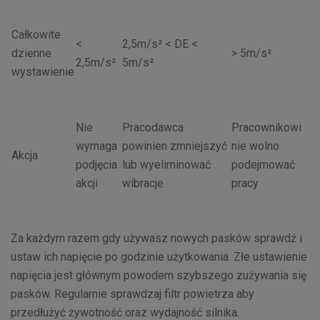
Całkowite
<
2,5m/s² < DE <
dzienne
> 5m/s²
2,5m/s²
5m/s²
wystawienie
Nie
Pracodawca
Pracownikowi
wymaga
powinien zmniejszyć
nie wolno
Akcja
podjęcia
lub wyeliminować
podejmować
akcji
wibracje
pracy
Za każdym razem gdy używasz nowych pasków sprawdź i
ustaw ich napięcie po godzinie użytkowania. Złe ustawienie
napięcia jest głównym powodem szybszego zużywania się
pasków. Regularnie sprawdzaj filtr powietrza aby
przedłużyć żywotność oraz wydajność silnika.