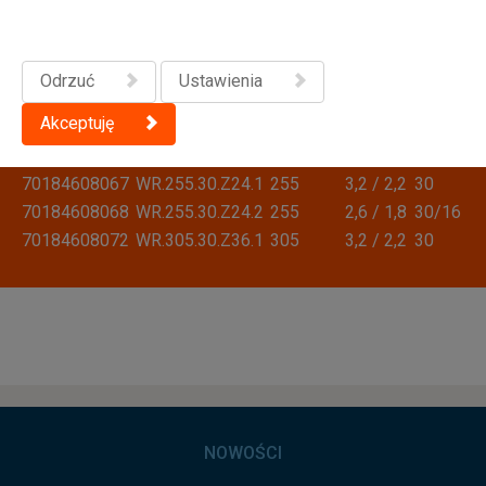
70184608115
WF.260.30.Z48.1
260
2,6 / 1,8
30
70184608116
WF.260.30.Z60.1
260
2,6 / 1,8
30
70184608124
WF.305.30.Z60.1
305
3,2 / 2,2
30
Odrzuć
Ustawienia
70184608056
WR.216.30.Z24.1
216
2,8 / 1,8
30
Akceptuję
70184608057
WR.216.30.Z36.1
216
2,3 / 1,8
30
70184608065
WR.250.30.Z24.1
250
3,2 / 2,2
30
70184608067
WR.255.30.Z24.1
255
3,2 / 2,2
30
70184608068
WR.255.30.Z24.2
255
2,6 / 1,8
30/16
70184608072
WR.305.30.Z36.1
305
3,2 / 2,2
30
NOWOŚCI