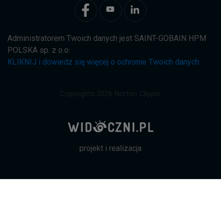
Administratorem Twoich danych jest SAINT-GOBAIN HPM
POLSKA sp. z o.o.
KLIKNIJ i dowiedz się więcej o ochronie Twoich danych.
Copyrights 2026 Norton Clipper
projekt i realizacja